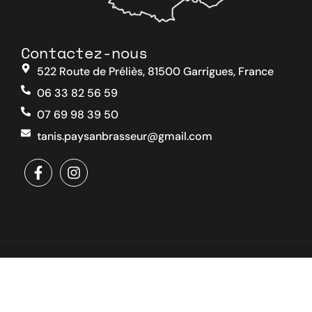
Contactez-nous
522 Route de Préliès, 81500 Garrigues, France
06 33 82 56 59
07 69 98 39 50
tanis.paysanbrasseur@gmail.com
Copyright © 2024 Brasserie TANIS. Tous droits
réservés - N°TVA FR18383047958 N° siret
38304795800012 N° RCS de castres