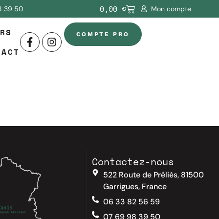
0,00
€
8 39 50
Mon compte
RS
COMPTE PRO
TACT
Contactez-nous
522 Route de Préliès, 81500
Garrigues, France
06 33 82 56 59
07 69 98 39 50