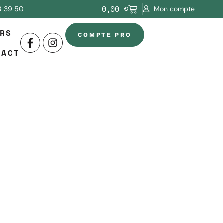
0,00
€
8 39 50
Mon compte
RS
COMPTE PRO
TACT