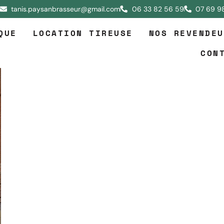
tanis.paysanbrasseur@gmail.com
06 33 82 56 59
07 69 9
QUE
LOCATION TIREUSE
NOS REVENDEU
CON